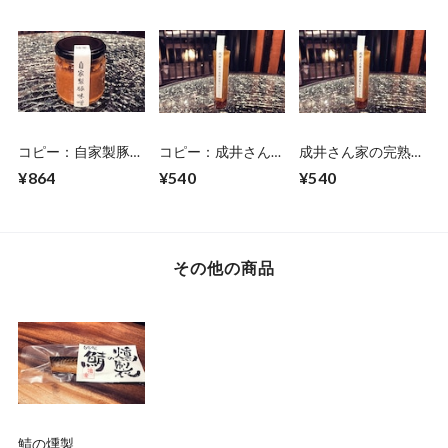
コピー：自家製豚味
コピー：成井さん家
成井さん家の完熟玉
噌
の完熟玉葱ドレッシ
葱ドレッシング
¥864
¥540
¥540
ング
その他の商品
鯖の燻製