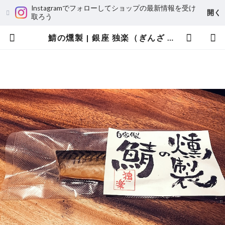
Instagramでフォローしてショップの最新情報を受け
開く
取ろう
鯖の燻製 | 銀座 独楽（ぎんざ こま）／金の独楽（きんのこま）